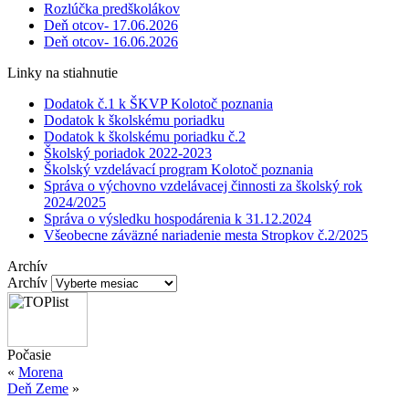
Rozlúčka predškolákov
Deň otcov- 17.06.2026
Deň otcov- 16.06.2026
Linky na stiahnutie
Dodatok č.1 k ŠKVP Kolotoč poznania
Dodatok k školskému poriadku
Dodatok k školskému poriadku č.2
Školský poriadok 2022-2023
Školský vzdelávací program Kolotoč poznania
Správa o výchovno vzdelávacej činnosti za školský rok
2024/2025
Správa o výsledku hospodárenia k 31.12.2024
Všeobecne záväzné nariadenie mesta Stropkov č.2/2025
Archív
Archív
Počasie
«
Morena
Deň Zeme
»