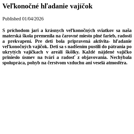
Veľkonočné hľadanie vajíčok
Published
01/04/2026
S príchodom jari a krásnych veľkonočných sviatkov sa naša
materská škola premenila na čarovné miesto plné farieb, radosti
a prekvapení. Pre deti bola pripravená aktivita- hľadanie
veľkonočných vajíčok. Deti sa s nadšením pustili do pátrania po
ukrytých vajíčkach v areáli škôlky. Každé nájdené vajíčko
prinieslo úsmev na tvári a radosť z objavovania. Nechýbala
spolupráca, pohyb na čerstvom vzduchu ani veselá atmosféra.