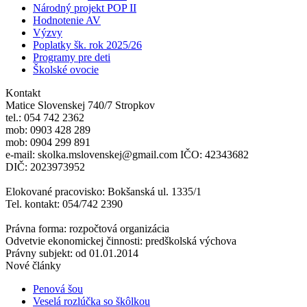
Národný projekt POP II
Hodnotenie AV
Výzvy
Poplatky šk. rok 2025/26
Programy pre deti
Školské ovocie
Kontakt
Matice Slovenskej 740/7 Stropkov
tel.: 054 742 2362
mob: 0903 428 289
mob: 0904 299 891
e-mail: skolka.mslovenskej@gmail.com IČO: 42343682
DIČ: 2023973952
Elokované pracovisko: Bokšanská ul. 1335/1
Tel. kontakt: 054/742 2390
Právna forma: rozpočtová organizácia
Odvetvie ekonomickej činnosti: predškolská výchova
Právny subjekt: od 01.01.2014
Nové články
Penová šou
Veselá rozlúčka so škôlkou