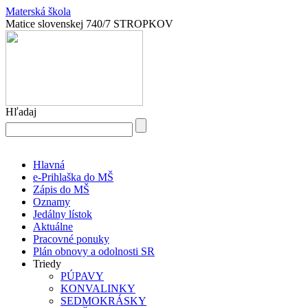
Materská škola
Matice slovenskej 740/7 STROPKOV
Hľadaj
Hlavná
e-Prihlaška do MŠ
Zápis do MŠ
Oznamy
Jedálny lístok
Aktuálne
Pracovné ponuky
Plán obnovy a odolnosti SR
Triedy
PÚPAVY
KONVALINKY
SEDMOKRÁSKY