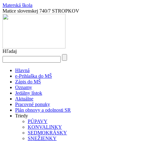
Materská škola
Matice slovenskej 740/7 STROPKOV
Hľadaj
Hlavná
e-Prihlaška do MŠ
Zápis do MŠ
Oznamy
Jedálny lístok
Aktuálne
Pracovné ponuky
Plán obnovy a odolnosti SR
Triedy
PÚPAVY
KONVALINKY
SEDMOKRÁSKY
SNEŽIENKY