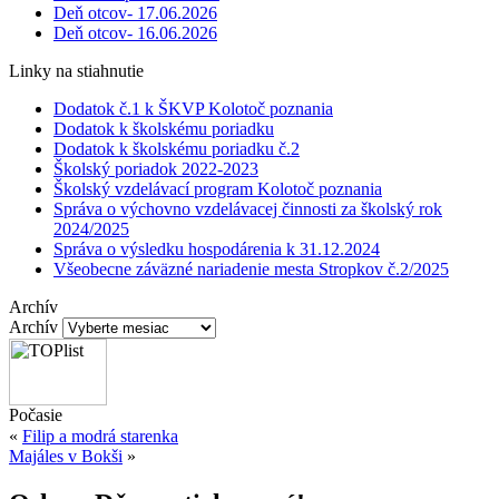
Deň otcov- 17.06.2026
Deň otcov- 16.06.2026
Linky na stiahnutie
Dodatok č.1 k ŠKVP Kolotoč poznania
Dodatok k školskému poriadku
Dodatok k školskému poriadku č.2
Školský poriadok 2022-2023
Školský vzdelávací program Kolotoč poznania
Správa o výchovno vzdelávacej činnosti za školský rok
2024/2025
Správa o výsledku hospodárenia k 31.12.2024
Všeobecne záväzné nariadenie mesta Stropkov č.2/2025
Archív
Archív
Počasie
«
Filip a modrá starenka
Majáles v Bokši
»