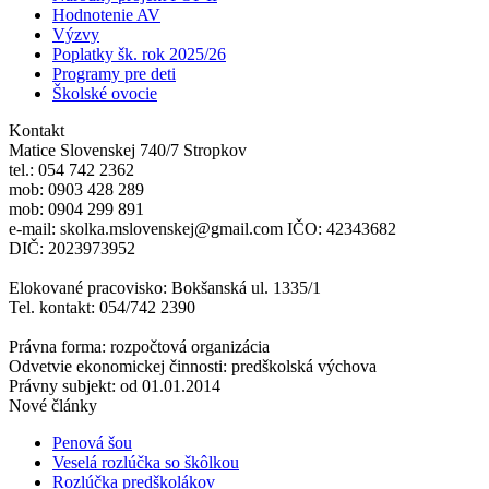
Hodnotenie AV
Výzvy
Poplatky šk. rok 2025/26
Programy pre deti
Školské ovocie
Kontakt
Matice Slovenskej 740/7 Stropkov
tel.: 054 742 2362
mob: 0903 428 289
mob: 0904 299 891
e-mail: skolka.mslovenskej@gmail.com IČO: 42343682
DIČ: 2023973952
Elokované pracovisko: Bokšanská ul. 1335/1
Tel. kontakt: 054/742 2390
Právna forma: rozpočtová organizácia
Odvetvie ekonomickej činnosti: predškolská výchova
Právny subjekt: od 01.01.2014
Nové články
Penová šou
Veselá rozlúčka so škôlkou
Rozlúčka predškolákov