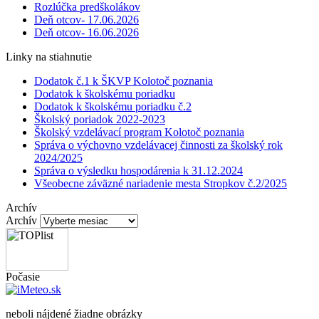
Rozlúčka predškolákov
Deň otcov- 17.06.2026
Deň otcov- 16.06.2026
Linky na stiahnutie
Dodatok č.1 k ŠKVP Kolotoč poznania
Dodatok k školskému poriadku
Dodatok k školskému poriadku č.2
Školský poriadok 2022-2023
Školský vzdelávací program Kolotoč poznania
Správa o výchovno vzdelávacej činnosti za školský rok
2024/2025
Správa o výsledku hospodárenia k 31.12.2024
Všeobecne záväzné nariadenie mesta Stropkov č.2/2025
Archív
Archív
Počasie
neboli nájdené žiadne obrázky