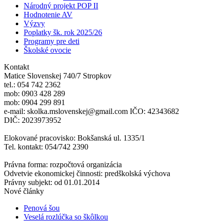
Národný projekt POP II
Hodnotenie AV
Výzvy
Poplatky šk. rok 2025/26
Programy pre deti
Školské ovocie
Kontakt
Matice Slovenskej 740/7 Stropkov
tel.: 054 742 2362
mob: 0903 428 289
mob: 0904 299 891
e-mail: skolka.mslovenskej@gmail.com IČO: 42343682
DIČ: 2023973952
Elokované pracovisko: Bokšanská ul. 1335/1
Tel. kontakt: 054/742 2390
Právna forma: rozpočtová organizácia
Odvetvie ekonomickej činnosti: predškolská výchova
Právny subjekt: od 01.01.2014
Nové články
Penová šou
Veselá rozlúčka so škôlkou