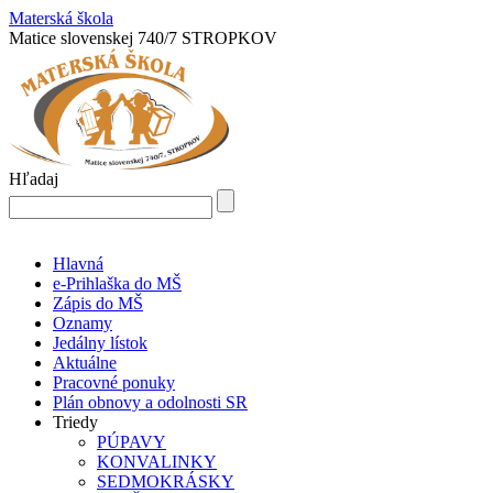
Materská škola
Matice slovenskej 740/7 STROPKOV
Hľadaj
Hlavná
e-Prihlaška do MŠ
Zápis do MŠ
Oznamy
Jedálny lístok
Aktuálne
Pracovné ponuky
Plán obnovy a odolnosti SR
Triedy
PÚPAVY
KONVALINKY
SEDMOKRÁSKY