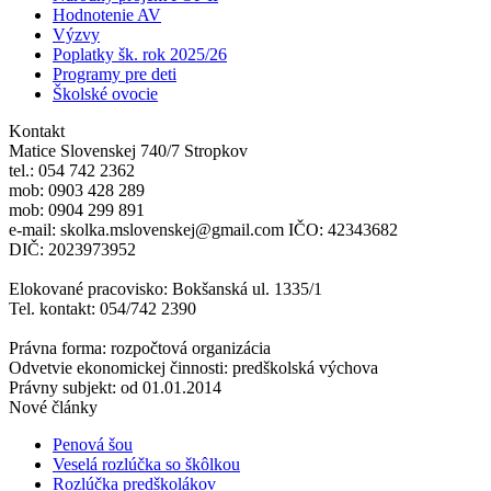
Hodnotenie AV
Výzvy
Poplatky šk. rok 2025/26
Programy pre deti
Školské ovocie
Kontakt
Matice Slovenskej 740/7 Stropkov
tel.: 054 742 2362
mob: 0903 428 289
mob: 0904 299 891
e-mail: skolka.mslovenskej@gmail.com IČO: 42343682
DIČ: 2023973952
Elokované pracovisko: Bokšanská ul. 1335/1
Tel. kontakt: 054/742 2390
Právna forma: rozpočtová organizácia
Odvetvie ekonomickej činnosti: predškolská výchova
Právny subjekt: od 01.01.2014
Nové články
Penová šou
Veselá rozlúčka so škôlkou
Rozlúčka predškolákov