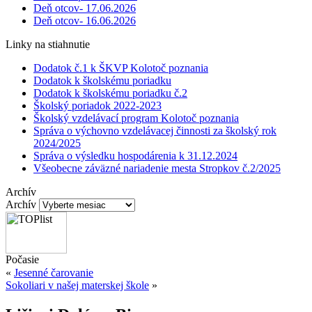
Deň otcov- 17.06.2026
Deň otcov- 16.06.2026
Linky na stiahnutie
Dodatok č.1 k ŠKVP Kolotoč poznania
Dodatok k školskému poriadku
Dodatok k školskému poriadku č.2
Školský poriadok 2022-2023
Školský vzdelávací program Kolotoč poznania
Správa o výchovno vzdelávacej činnosti za školský rok
2024/2025
Správa o výsledku hospodárenia k 31.12.2024
Všeobecne záväzné nariadenie mesta Stropkov č.2/2025
Archív
Archív
Počasie
«
Jesenné čarovanie
Sokoliari v našej materskej škole
»