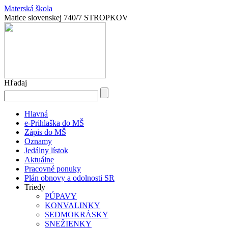
Materská škola
Matice slovenskej 740/7 STROPKOV
Hľadaj
Hlavná
e-Prihlaška do MŠ
Zápis do MŠ
Oznamy
Jedálny lístok
Aktuálne
Pracovné ponuky
Plán obnovy a odolnosti SR
Triedy
PÚPAVY
KONVALINKY
SEDMOKRÁSKY
SNEŽIENKY