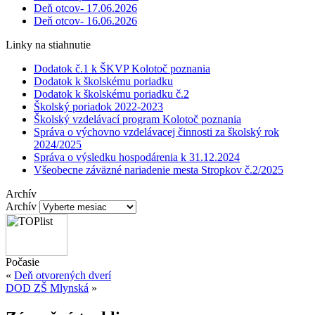
Deň otcov- 17.06.2026
Deň otcov- 16.06.2026
Linky na stiahnutie
Dodatok č.1 k ŠKVP Kolotoč poznania
Dodatok k školskému poriadku
Dodatok k školskému poriadku č.2
Školský poriadok 2022-2023
Školský vzdelávací program Kolotoč poznania
Správa o výchovno vzdelávacej činnosti za školský rok
2024/2025
Správa o výsledku hospodárenia k 31.12.2024
Všeobecne záväzné nariadenie mesta Stropkov č.2/2025
Archív
Archív
Počasie
«
Deň otvorených dverí
DOD ZŠ Mlynská
»