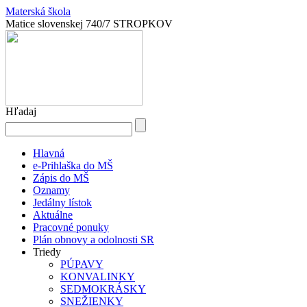
Materská škola
Matice slovenskej 740/7 STROPKOV
Hľadaj
Hlavná
e-Prihlaška do MŠ
Zápis do MŠ
Oznamy
Jedálny lístok
Aktuálne
Pracovné ponuky
Plán obnovy a odolnosti SR
Triedy
PÚPAVY
KONVALINKY
SEDMOKRÁSKY
SNEŽIENKY