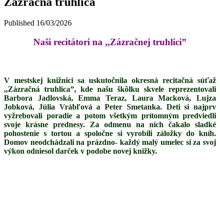
Zázračná truhlica
Published
16/03/2026
Naši recitátori na ,,Zázračnej truhlici”
V mestskej knižnici sa uskutočnila okresná recitačná súťaž
,,Zázračná truhlica”, kde našu škôlku skvele reprezentovali
Barbora Jadlovská, Emma Teraz, Laura Macková, Lujza
Jobková, Júlia Vrábľová a Peter Smetanka. Deti si najprv
vyžrebovali poradie a potom všetkým prítomným predviedli
svoje krásne prednesy. Za odmenu na nich čakalo sladké
pohostenie s tortou a spoločne si vyrobili záložky do kníh.
Domov neodchádzali na prázdno- každý malý umelec si za svoj
výkon odniesol darček v podobe novej knižky.