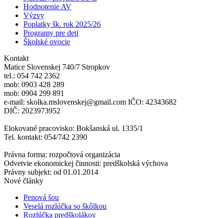
Hodnotenie AV
Výzvy
Poplatky šk. rok 2025/26
Programy pre deti
Školské ovocie
Kontakt
Matice Slovenskej 740/7 Stropkov
tel.: 054 742 2362
mob: 0903 428 289
mob: 0904 299 891
e-mail: skolka.mslovenskej@gmail.com IČO: 42343682
DIČ: 2023973952
Elokované pracovisko: Bokšanská ul. 1335/1
Tel. kontakt: 054/742 2390
Právna forma: rozpočtová organizácia
Odvetvie ekonomickej činnosti: predškolská výchova
Právny subjekt: od 01.01.2014
Nové články
Penová šou
Veselá rozlúčka so škôlkou
Rozlúčka predškolákov