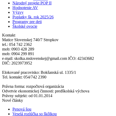
Národný projekt POP II
Hodnotenie AV
Výzvy
Poplatky šk. rok 2025/26
Programy pre deti
Školské ovocie
Kontakt
Matice Slovenskej 740/7 Stropkov
tel.: 054 742 2362
mob: 0903 428 289
mob: 0904 299 891
e-mail: skolka.mslovenskej@gmail.com IČO: 42343682
DIČ: 2023973952
Elokované pracovisko: Bokšanská ul. 1335/1
Tel. kontakt: 054/742 2390
Právna forma: rozpočtová organizácia
Odvetvie ekonomickej činnosti: predškolská výchova
Právny subjekt: od 01.01.2014
Nové články
Penová šou
Veselá rozlúčka so škôlkou