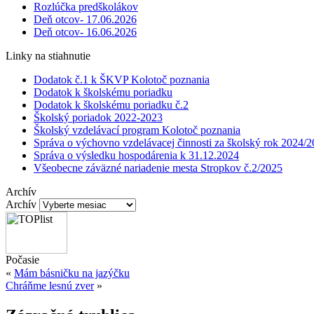
Rozlúčka predškolákov
Deň otcov- 17.06.2026
Deň otcov- 16.06.2026
Linky na stiahnutie
Dodatok č.1 k ŠKVP Kolotoč poznania
Dodatok k školskému poriadku
Dodatok k školskému poriadku č.2
Školský poriadok 2022-2023
Školský vzdelávací program Kolotoč poznania
Správa o výchovno vzdelávacej činnosti za školský rok 2024/
Správa o výsledku hospodárenia k 31.12.2024
Všeobecne záväzné nariadenie mesta Stropkov č.2/2025
Archív
Archív
Počasie
«
Mám básničku na jazýčku
Chráňme lesnú zver
»