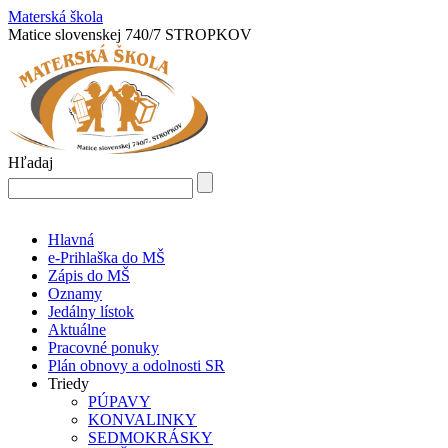
Materská škola
Matice slovenskej 740/7 STROPKOV
Hľadaj
Hlavná
e-Prihlaška do MŠ
Zápis do MŠ
Oznamy
Jedálny lístok
Aktuálne
Pracovné ponuky
Plán obnovy a odolnosti SR
Triedy
PÚPAVY
KONVALINKY
SEDMOKRÁSKY