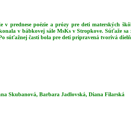
že v prednese poézie a prózy pre deti materských šk
konala v bábkovej sále MsKs v Stropkove. Súťaže sa z
o súťažnej časti bola pre deti pripravená tvorivá dielň
Jana Skubanová, Barbara Jadlovská, Diana Filarská