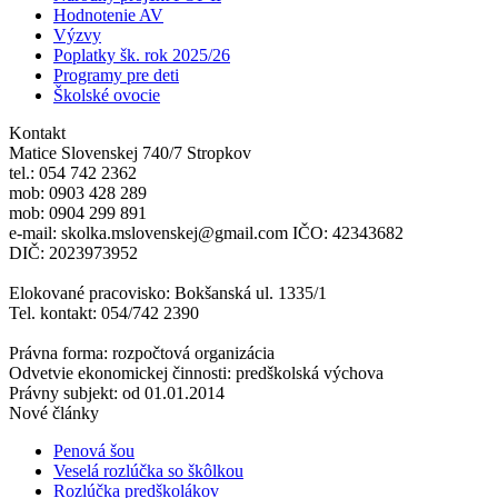
Hodnotenie AV
Výzvy
Poplatky šk. rok 2025/26
Programy pre deti
Školské ovocie
Kontakt
Matice Slovenskej 740/7 Stropkov
tel.: 054 742 2362
mob: 0903 428 289
mob: 0904 299 891
e-mail: skolka.mslovenskej@gmail.com IČO: 42343682
DIČ: 2023973952
Elokované pracovisko: Bokšanská ul. 1335/1
Tel. kontakt: 054/742 2390
Právna forma: rozpočtová organizácia
Odvetvie ekonomickej činnosti: predškolská výchova
Právny subjekt: od 01.01.2014
Nové články
Penová šou
Veselá rozlúčka so škôlkou
Rozlúčka predškolákov