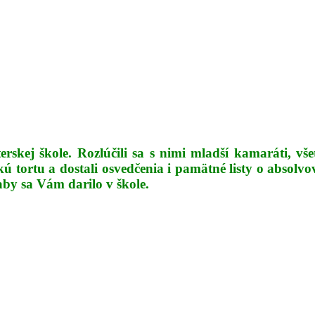
rskej škole. Rozlúčili sa s nimi mladší kamaráti, vš
dkú tortu a dostali osvedčenia i pamätné listy o abs
by sa Vám darilo v škole.