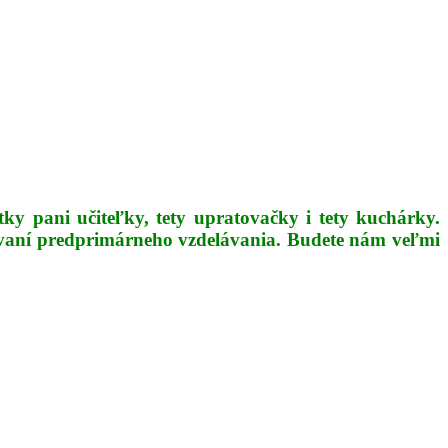
etky pani učiteľky, tety upratovačky i tety kuchárky.
olvovaní predprimárneho vzdelávania. Budete nám veľmi