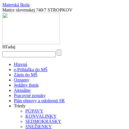
Materská škola
Matice slovenskej 740/7 STROPKOV
Hľadaj
Hlavná
e-Prihlaška do MŠ
Zápis do MŠ
Oznamy
Jedálny lístok
Aktuálne
Pracovné ponuky
Plán obnovy a odolnosti SR
Triedy
PÚPAVY
KONVALINKY
SEDMOKRÁSKY
SNEŽIENKY