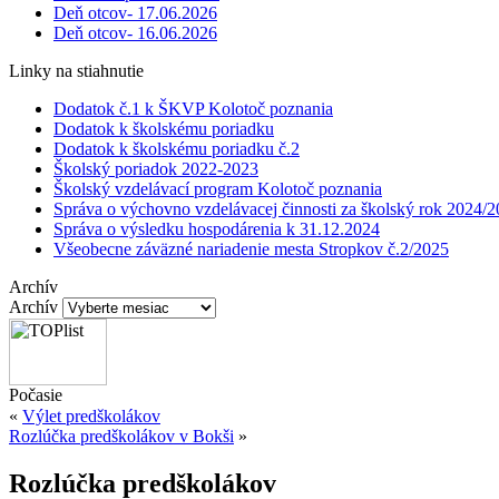
Deň otcov- 17.06.2026
Deň otcov- 16.06.2026
Linky na stiahnutie
Dodatok č.1 k ŠKVP Kolotoč poznania
Dodatok k školskému poriadku
Dodatok k školskému poriadku č.2
Školský poriadok 2022-2023
Školský vzdelávací program Kolotoč poznania
Správa o výchovno vzdelávacej činnosti za školský rok 2024/
Správa o výsledku hospodárenia k 31.12.2024
Všeobecne záväzné nariadenie mesta Stropkov č.2/2025
Archív
Archív
Počasie
«
Výlet predškolákov
Rozlúčka predškolákov v Bokši
»
Rozlúčka predškolákov