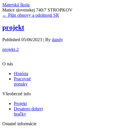
Materská škola
Matice slovenskej 740/7 STROPKOV
←
Plán obnovy a odolnosti SR
projekt
Published
05/06/2023
|
By
dandy
projekt-2
O nás
História
Pracovné
ponuky
Všeobecné info
Projekt
Desatoro dobrej
hračky
Ostatné informácie